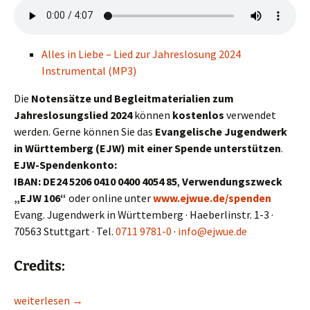
Alles in Liebe – Lied zur Jahreslosung 2024
Instrumental (MP3)
Die
Notensätze und Begleitmaterialien zum
Jahreslosungslied 2024
können
kostenlos
verwendet
werden. Gerne können Sie das
Evangelische Jugendwerk
in Württemberg (EJW) mit einer Spende unterstützen
.
EJW-Spendenkonto:
IBAN: DE24 5206 0410 0400 4054 85
,
Verwendungszweck
„EJW 106“
oder online unter
www.ejwue.de/spenden
Evang. Jugendwerk in Württemberg · Haeberlinstr. 1-3 ·
70563 Stuttgart · Tel.
0711 9781-0
·
info@ejwue.de
Credits:
Alles in Liebe – Lied zur Jahreslosung 2024: Materialien
weiterlesen
→