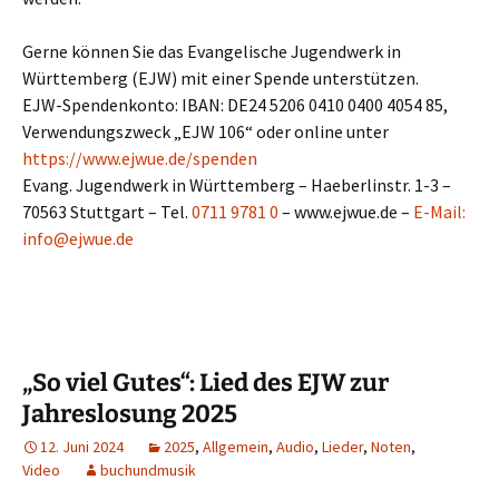
Gerne können Sie das Evangelische Jugendwerk in
Württemberg (EJW) mit einer Spende unterstützen.
EJW-Spendenkonto: IBAN: DE24 5206 0410 0400 4054 85,
Verwendungszweck „EJW 106“ oder online unter
https://www.ejwue.de/spenden
Evang. Jugendwerk in Württemberg – Haeberlinstr. 1-3 –
70563 Stuttgart – Tel.
0711 9781 0
– www.ejwue.de –
E-Mail:
info@ejwue.de
„So viel Gutes“: Lied des EJW zur
Jahreslosung 2025
12. Juni 2024
2025
,
Allgemein
,
Audio
,
Lieder
,
Noten
,
Video
buchundmusik