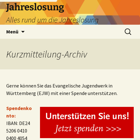
Zum
Jahreslosung
Inhalt
Alles rund um die Jahreslosung
springen
Suchen
Menü
nach:
Kurzmitteilung
-Archiv
Gerne können Sie das Evangelische Jugendwerk in
Württemberg (EJW) mit einer Spende unterstützen.
Spendenko
nto:
IBAN: DE24
5206 0410
0400 4054