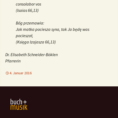
consolabor vos
(Isaias 66,13)
Bóg przemawia:
Jak matka pociesza syna, tak Ja będę was
pocieszał,
(Księga Izajasza 66,13)
Dr. Elisabeth Schneider-Böklen
Pfarrerin
4. Januar 2016