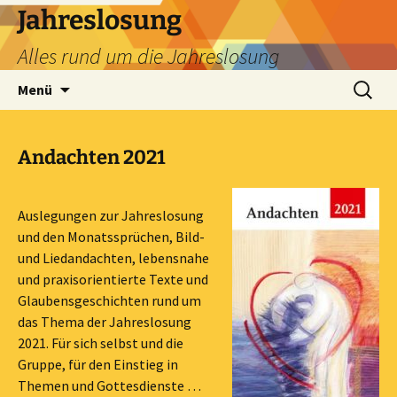
Zum
Jahreslosung
Inhalt
Alles rund um die Jahreslosung
springen
Suchen
Menü
nach:
Andachten 2021
Auslegungen zur Jahreslosung
und den Monatssprüchen, Bild-
und Liedandachten, lebensnahe
und praxisorientierte Texte und
Glaubensgeschichten rund um
das Thema der Jahreslosung
2021. Für sich selbst und die
Gruppe, für den Einstieg in
Themen und Gottesdienste …