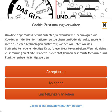
Cookie-Zustimmung verwalten
Um dir ein optimales Erlebnis zu bieten, verwenden wir Technologien wie
Cookies, um Geräteinformationen zu speichern und/oder darauf zuzugreifen.
Wenn du diesen Technologien zustimmst, können wir Daten wie das
Surfverhalten oder eindeutige IDs auf dieser Website verarbeiten. Wenn du deine
Im Betrachten der Jahreslosung war mir wichtig, nach
Zustimmung nicht erteilst oder zurückziehst, können bestimmte Merkmale und
Kriterien zu fragen für die Prüfung. So entstand die Idee mit
Funktionen beeinträchtigt werden.
dem Prüfsiegel, auf dem verschiedene Kriterien abgehakt
sein müssen. Kürze und Begrenzung der Punkte machen das
Akzeptieren
Ganze unvollständig. Daher der offene Punkt „noch was?“
zum Weiterdenken.
Ablehnen
Die „richtige Zeit“ ist mir als erstes weiteres Kriterium
noch eingefallen. Weitere Kriterien wie „was aufbaut“
Einstellungen ansehen
(1Kor 10,23-24) oder „was Christum treibet“ (M. Luther)
könnte man nennen. Mit „von Gott bestätigt“ meine ich
Cookie-Richtlinie
Datenschutz
Impressum
den Respekt vor dem, was Gott selbst bestehen lässt und