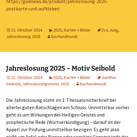
https://godnews.de/produkt/jahreslosung-2025-
postkarte-und-aufkleber/
22. Oktober 2024
2025
,
Karten + Bilder
Eva Jung
,
Jahreslosung 2025
buchundmusik
Jahreslosung 2025 – Motiv Seibold
21. Oktober 2024
2025
,
Karten + Bilder
Gunther
Seibold
,
Jahreslosungsmotiv 2025
buchundmusik
Die Jahreslosung steht im 1. Thessalonicherbrief bei
allerlei guten Ratschlägen am Schluss. Unmittelbar vorher
geht es um Wirkungen des Heiligen Geistes und
prophetische Rede (Wortverkündigung) – darauf ist der
Appell zur Prüfung unmittelbar bezogen. Es geht also
nicht um Äpfel oder Birnen oder sonstige Gegenstände der