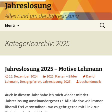
Zum
Jahreslosung
Inhalt
Alles rund um die Jahreslosung
springen
Suchen
Menü
nach:
Kategoriearchiv: 2025
Jahreslosung 2025 – Motive Lehmann
12. Dezember 2024
2025
,
Karten + Bilder
David
Lehmann
,
Designpfarrer
,
Jahreslosung 2025
buchundmusik
Auch in diesem Jahr habe ich mich wieder mit der
Jahreslosung auseinandergesetzt. Alle Motive wie immer
überall frei verwendbar – wo es geht gerne mit Link zur