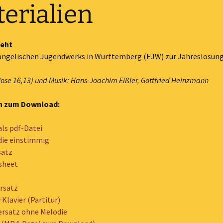
erialien
Karten + Bilder
Lieder
ieht
vangelischen Jugendwerks in Württemberg (EJW) zur Jahreslosun
Monatssprüche
 Mose 16,13) und Musik: Hans-Joachim Eißler,
Gottfried Heinzmann
Noten
en zum Download:
Video
Material 2027
als pdf-Datei
die einstimmig
Material 2026
satz
sheet
Material 2025
rsatz
Älteres Material
Material 2024
Klavier (Partitur)
ersatz ohne Melodie
Sonstiges
Material 2023