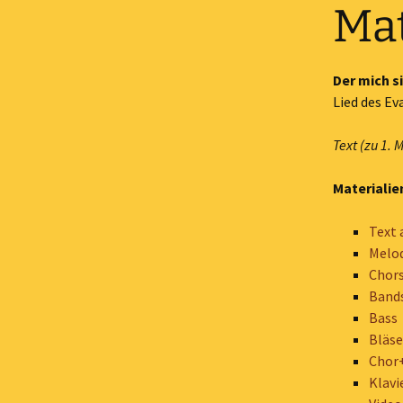
Mat
Der mich s
Lied des E
Text (zu 1.
Materiali
Text 
Melo
Chor
Band
Bass
Bläse
Chor+
Klavi