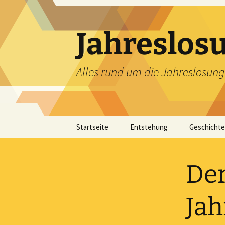
Zum
Inhalt
springen
Jahreslos
Alles rund um die Jahreslosung
Startseite
Entstehung
Geschichte
Der
Jah