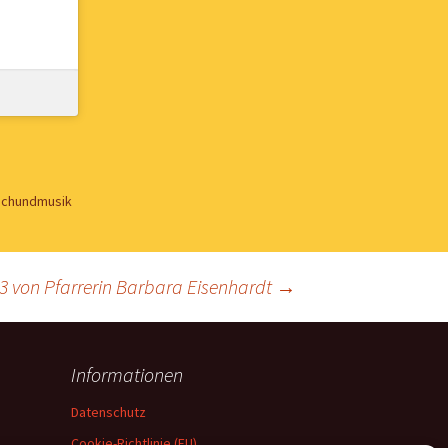
uchundmusik
23 von Pfarrerin Barbara Eisenhardt
→
Informationen
Datenschutz
Cookie-Richtlinie (EU)