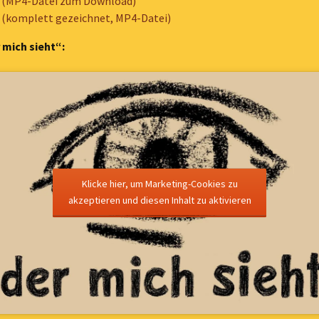
o (MP4-Datei zum Download)
 (komplett gezeichnet, MP4-Datei)
Material 2022
 mich sieht“:
Material 2021
Material 2020
Material 2019
Material 2018
Material 2017
Klicke hier, um Marketing-Cookies zu
akzeptieren und diesen Inhalt zu aktivieren
Material 2016
Material 2015
Material 2014
Material 2013