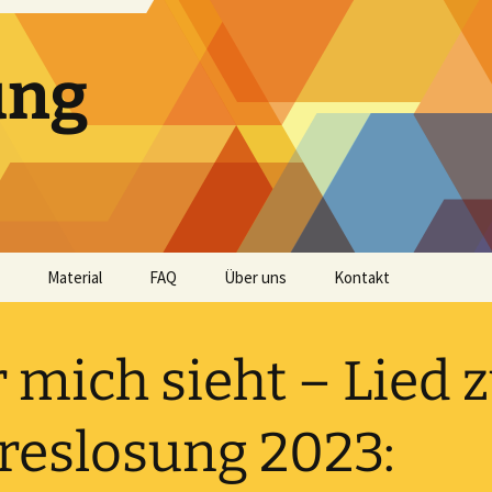
ung
Material
FAQ
Über uns
Kontakt
Andachtshefte
 mich sieht – Lied 
Audio
Bibellese
reslosung 2023:
Impulse und Predigten