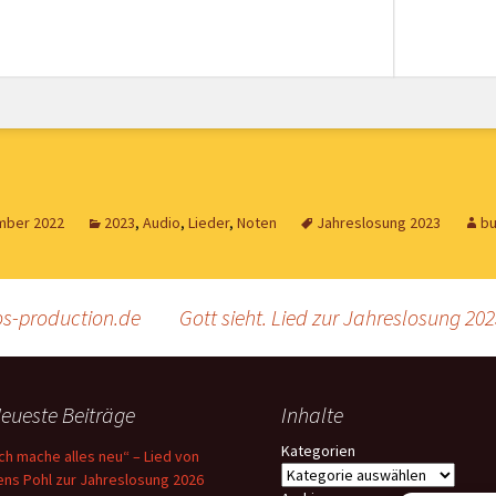
mber 2022
2023
,
Audio
,
Lieder
,
Noten
Jahreslosung 2023
b
os-production.de
Gott sieht. Lied zur Jahreslosung 20
eueste Beiträge
Inhalte
Kategorien
Ich mache alles neu“ – Lied von
ens Pohl zur Jahreslosung 2026