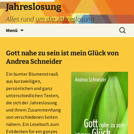
Zum
Jahreslosung
Inhalt
Alles rund um die Jahreslosung
springen
Suchen
Menü
nach:
Gott nahe zu sein ist mein Glück von
Andrea Schneider
Ein bunter Blumenstrauß
aus kurzweiligen,
persönlichen und ganz
unterschiedlichen Texten,
die sich der Jahreslosung
und ihrem Zusammenhang
von verschiedenen Seiten
nähern. Ein Lesebuch zum
Entdecken für ein ganzes