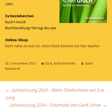
Jahr.
Zu beziehen bei:
buch+musik
Buchhandlung+Verlag des ejw
Online-Shop:
Gott nahe zu sein ist mein Glück können Sie hier kaufen
2. Dezember 2013
2014
,
Andachtshefte
Julian
Meinhardt
Beitragsnavigation
←
Jahreslosung 2014 – Retro-Telefonhörer von Eva
Jung
Jahreslosung 2014 – Fotomotiv von Gerd Ulmer
→