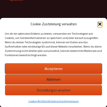
Inhalte
Cookie-Zustimmung verwalten
Kategorien
Um dir ein optimales Erlebnis zu bieten, verwenden wir Technologien wie
Cookies, um Geräteinformationen zu speichern und/oder darauf zuzugreifen.
Archiv
Wenn du diesen Technologien zustimmst, können wir Daten wie das
Surfverhalten oder eindeutige IDs auf dieser Website verarbeiten. Wenn du deine
Zustimmung nicht erteilst oder zurückziehst, können bestimmte Merkmale und
Funktionen beeinträchtigt werden.
Informationen
Akzeptieren
Datenschutz
Ablehnen
Cookie-Richtlinie (EU)
Impressum
Einstellungen ansehen
Cookie-Richtlinie
Datenschutz
Impressum