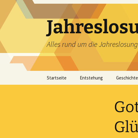
Zum
Inhalt
springen
Jahreslos
Alles rund um die Jahreslosung
Startseite
Entstehung
Geschichte
Got
Glü