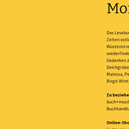
Mo
Das Lesebuc
Zeiten voll
Wüstenstre
wiederfinde
Gedanken z
Deichgräber
Malessa, Pe
Birgit Wint
Zu beziehe
buch+musi
Buchhandlu
Online-Sh