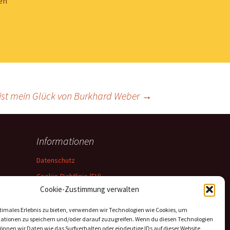
en
 ist mein Glück von Burkhard Weber
→
Informationen
Datenschutz
Cookie-Richtlinie (EU)
Cookie-Zustimmung verwalten
Impressum
timales Erlebnis zu bieten, verwenden wir Technologien wie Cookies, um
ationen zu speichern und/oder darauf zuzugreifen. Wenn du diesen Technologien
nnen wir Daten wie das Surfverhalten oder eindeutige IDs auf dieser Website