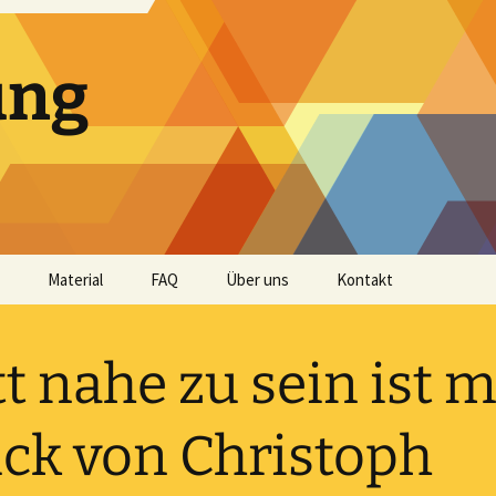
ung
Material
FAQ
Über uns
Kontakt
Andachtshefte
t nahe zu sein ist 
Audio
Bibellese
ck von Christoph
Impulse und Predigten