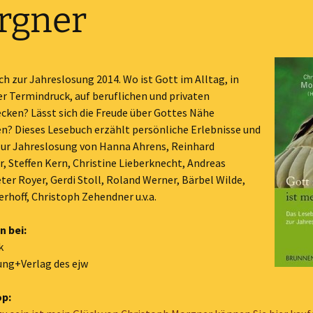
rgner
Karten + Bilder
Lieder
h zur Jahreslosung 2014. Wo ist Gott im Alltag, in
Monatssprüche
er Termindruck, auf beruflichen und privaten
cken? Lässt sich die Freude über Gottes Nähe
Noten
n? Dieses Lesebuch erzählt persönliche Erlebnisse und
ur Jahreslosung von Hanna Ahrens, Reinhard
Video
, Steffen Kern, Christine Lieberknecht, Andreas
Material 2027
ter Royer, Gerdi Stoll, Roland Werner, Bärbel Wilde,
erhoff, Christoph Zehendner u.v.a.
Material 2026
n bei:
Material 2025
k
ng+Verlag des ejw
Älteres Material
Material 2024
op:
Sonstiges
Material 2023