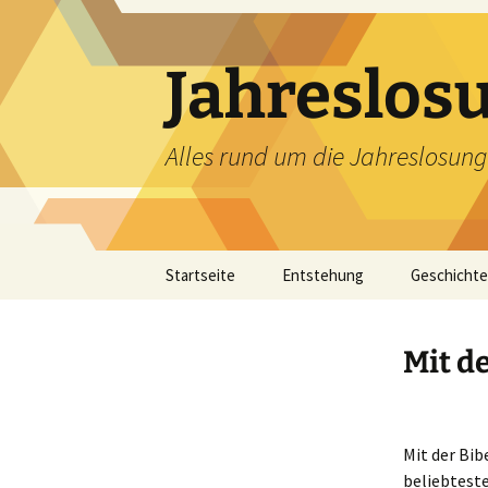
Zum
Inhalt
springen
Jahreslos
Alles rund um die Jahreslosung
Startseite
Entstehung
Geschichte
Mit d
Mit der Bib
beliebtest