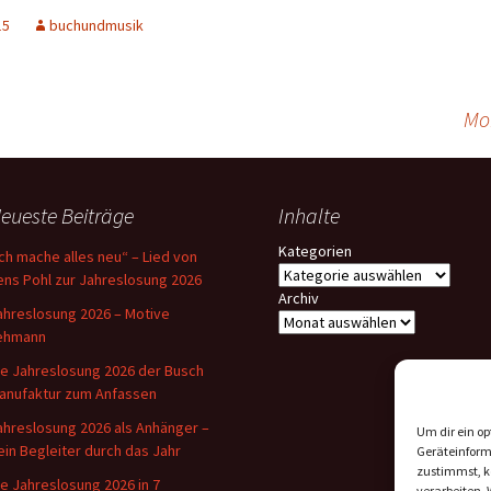
15
buchundmusik
Material 2022
Material 2021
Mo
Material 2020
Material 2019
eueste Beiträge
Inhalte
Material 2018
Kategorien
Ich mache alles neu“ – Lied von
ens Pohl zur Jahreslosung 2026
Material 2017
Archiv
ahreslosung 2026 – Motive
Material 2016
ehmann
ie Jahreslosung 2026 der Busch
Material 2015
anufaktur zum Anfassen
ahreslosung 2026 als Anhänger –
Material 2014
Um dir ein op
ein Begleiter durch das Jahr
Geräteinform
zustimmst, kö
Material 2013
ie Jahreslosung 2026 in 7
verarbeiten.