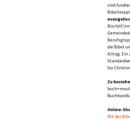
sind fundi
Bibellesepl
evangelis
Bischöf/inn
Gemeindedi
Berufsgrupp
die Bibel u
Alltag. Ein
Standardwe
für Christi
Zu beziehe
buch+musi
Buchhandlu
Online-Sh
Mit der Bib