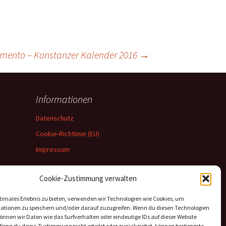
mento – Konstanzer Kalender 2016
→
Informationen
Datenschutz
Cookie-Richtlinie (EU)
Impressum
Cookie-Zustimmung verwalten
timales Erlebnis zu bieten, verwenden wir Technologien wie Cookies, um
ationen zu speichern und/oder darauf zuzugreifen. Wenn du diesen Technologien
nnen wir Daten wie das Surfverhalten oder eindeutige IDs auf dieser Website
 Wenn du deine Zustimmung nicht erteilst oder zurückziehst, können bestimmte