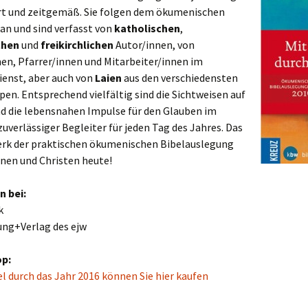
ert und zeitgemäß. Sie folgen dem ökumenischen
Karten + Bilder
an und sind verfasst von
katholischen
,
chen
und
freikirchlichen
Autor/innen, von
Lieder
en, Pfarrer/innen und Mitarbeiter/innen im
enst, aber auch von
Laien
aus den verschiedensten
Monatssprüche
en. Entsprechend vielfältig sind die Sichtweisen auf
nd die lebensnahen Impulse für den Glauben im
Noten
 zuverlässiger Begleiter für jeden Tag des Jahres. Das
rk der praktischen ökumenischen Bibelauslegung
Video
nnen und Christen heute!
Material 2027
n bei:
Material 2026
k
ng+Verlag des ejw
Material 2025
op:
Älteres Material
Material 2024
el durch das Jahr 2016 können Sie hier kaufen
Sonstiges
Material 2023