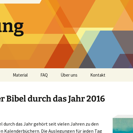
ung
Material
FAQ
Über uns
Kontakt
Andachtshefte
er Bibel durch das Jahr 2016
Audio
Bibellese
el durch das Jahr gehört seit vielen Jahren zu den
Impulse und Predigten
en Kalenderbüchern. Die Auslegungen für jeden Tag