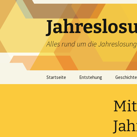
Zum
Inhalt
springen
Jahreslos
Alles rund um die Jahreslosung
Startseite
Entstehung
Geschichte
Mit
Jah