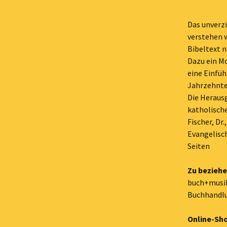
Das unverzi
verstehen w
Bibeltext 
Dazu ein M
eine Einfüh
Jahrzehnte
Die Heraus
katholische
Fischer, Dr
Evangelisc
Seiten
Zu beziehe
buch+musi
Buchhandlu
Online-Sh