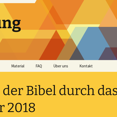
ung
Material
FAQ
Über uns
Kontakt
Andachtshefte
 der Bibel durch da
Audio
Bibellese
r 2018
Impulse und Predigten