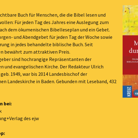
Karten + Bilder
chtbare Buch für Menschen, die die Bibel lesen und
ollen: Für jeden Tag des Jahres eine Auslegung zum
Lieder
nach dem ökumenischen Bibelleseplan und ein Gebet.
orgen- und Abendgebet für jeden Tag der Woche sowie
Monatssprüche
rung in jedes behandelte biblische Buch. Seit
Noten
n bewährt zum attraktiven Preis.
geber sind hochrangige Repräsentanten der
Video
n und evangelischen Kirche. Der Redakteur Ulrich
., geb. 1949, war bis 2014 Landesbischof der
Material 2027
hen Landeskirche in Baden. Gebunden mit Leseband, 432
Material 2026
n bei:
Material 2025
k
ng+Verlag des ejw
Älteres Material
Material 2024
op:
Sonstiges
Material 2023