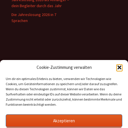
dein Begleiter durch das Jahr
Die Jahreslosung 2026 in 7
Sprachen
Inhalte
Cookie-Zustimmung verwalten
Kategorien
Um dir ein optimales Erlebnis zu bieten, verwenden wir Technologien wie
Cookies, um Geräteinformationen zu speichern und/oder darauf zuzugreifen.
Archiv
Wenn du diesen Technologien zustimmst, können wir Daten wie das
Surfverhalten oder eindeutige IDs auf dieser Website verarbeiten. Wenn du deine
Zustimmung nicht erteilst oder zurückziehst, können bestimmte Merkmale und
Funktionen beeinträchtigt werden.
Informationen
Akzeptieren
Datenschutz