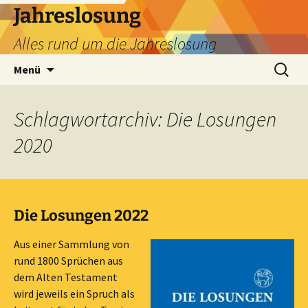
Zum
Jahreslosung
Inhalt
Alles rund um die Jahreslosung
springen
Suchen
Menü
nach:
Schlagwortarchiv: Die Losungen
2020
Die Losungen 2022
Aus einer Sammlung von
rund 1800 Sprüchen aus
dem Alten Testament
wird jeweils ein Spruch als