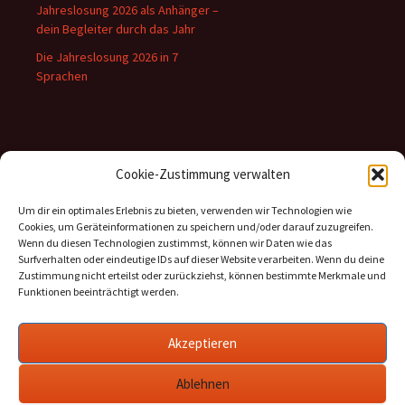
Jahreslosung 2026 als Anhänger –
dein Begleiter durch das Jahr
Die Jahreslosung 2026 in 7
Sprachen
Inhalte
Cookie-Zustimmung verwalten
Kategorien
Um dir ein optimales Erlebnis zu bieten, verwenden wir Technologien wie
Cookies, um Geräteinformationen zu speichern und/oder darauf zuzugreifen.
Archiv
Wenn du diesen Technologien zustimmst, können wir Daten wie das
Surfverhalten oder eindeutige IDs auf dieser Website verarbeiten. Wenn du deine
Zustimmung nicht erteilst oder zurückziehst, können bestimmte Merkmale und
Funktionen beeinträchtigt werden.
Informationen
Akzeptieren
Datenschutz
Ablehnen
Cookie-Richtlinie (EU)