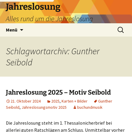
Zum
Jahreslosung
Inhalt
Alles rund um die Jahreslosung
springen
Suchen
Menü
nach:
Schlagwortarchiv: Gunther
Seibold
Jahreslosung 2025 – Motiv Seibold
21. Oktober 2024
2025
,
Karten + Bilder
Gunther
Seibold
,
Jahreslosungsmotiv 2025
buchundmusik
Die Jahreslosung steht im 1. Thessalonicherbrief bei
allerlei guten Ratschlägen am Schluss. Unmittelbar vorher