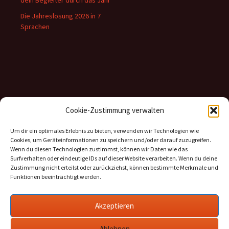
dein Begleiter durch das Jahr
Die Jahreslosung 2026 in 7
Sprachen
Inhalte
Cookie-Zustimmung verwalten
Kategorien
Um dir ein optimales Erlebnis zu bieten, verwenden wir Technologien wie
Cookies, um Geräteinformationen zu speichern und/oder darauf zuzugreifen.
Archiv
Wenn du diesen Technologien zustimmst, können wir Daten wie das
Surfverhalten oder eindeutige IDs auf dieser Website verarbeiten. Wenn du deine
Zustimmung nicht erteilst oder zurückziehst, können bestimmte Merkmale und
Funktionen beeinträchtigt werden.
Informationen
Akzeptieren
Datenschutz
Ablehnen