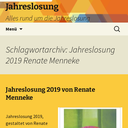
Zum
Jahreslosung
Inhalt
Alles rund um die Jahreslosung
springen
Suchen
Menü
nach:
Schlagwortarchiv: Jahreslosung
2019 Renate Menneke
Jahreslosung 2019 von Renate
Menneke
Jahreslosung 2019,
gestaltet von Renate