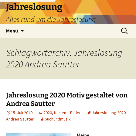
Zum
Jahreslosung
Inhalt
Alles rund um die Jahreslosung
springen
Suchen
Menü
nach:
Schlagwortarchiv: Jahreslosung
2020 Andrea Sautter
Jahreslosung 2020 Motiv gestaltet von
Andrea Sautter
15. Juli 2019
2020
,
Karten + Bilder
Jahreslosung 2020
Andrea Sautter
buchundmusik
Meine