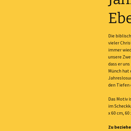
Eb
Die biblisc
vieler Chri
immer wiede
unsere Zwei
dass er uns
Münch hat 
Jahreslosu
den Tiefen 
Das Motiv i
im Scheckka
x 60 cm, 60 
Zu beziehe