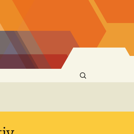
Suchen
nach:
iv