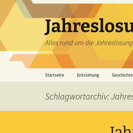
Zum
Inhalt
springen
Jahreslos
Alles rund um die Jahreslosung
Startseite
Entstehung
Geschichte
Schlagwortarchiv: Jahr
Jah