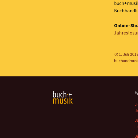
buch+musi
Buchhandlu
Online-Sh
Jahreslosu
1. Juli 201
buchundmus
N
„
J
J
L
D