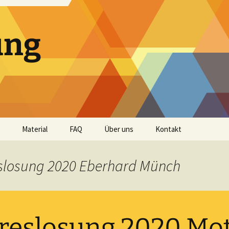
ung
Material
FAQ
Über uns
Kontakt
Andachtshefte
eslosung 2020 Eberhard Münch
Audio
Bibellese
reslosung 2020 Mot
Impulse und Predigten