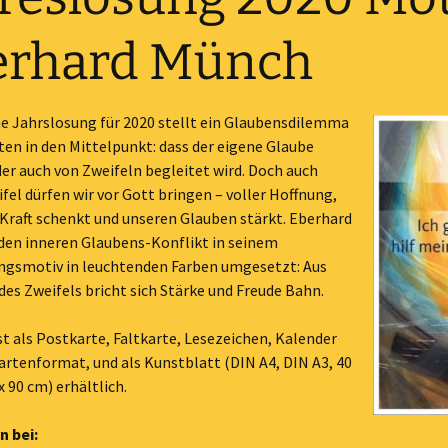
Karten + Bilder
erhard Münch
Lieder
Monatssprüche
he Jahrslosung für 2020 stellt ein Glaubensdilemma
sten in den Mittelpunkt: dass der eigene Glaube
Noten
r auch von Zweifeln begleitet wird. Doch auch
fel dürfen wir vor Gott bringen – voller Hoffnung,
Video
 Kraft schenkt und unseren Glauben stärkt. Eberhard
den inneren Glaubens-Konflikt in seinem
Material 2027
ngsmotiv in leuchtenden Farben umgesetzt: Aus
des Zweifels bricht sich Stärke und Freude Bahn.
Material 2026
st als Postkarte, Faltkarte, Lesezeichen, Kalender
Material 2025
rtenformat, und als Kunstblatt (DIN A4, DIN A3, 40
x 90 cm) erhältlich.
Älteres Material
Material 2024
n bei:
Sonstiges
Material 2023