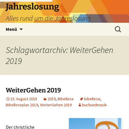
Zum
Jahreslosung
Inhalt
Alles rund um die Jahreslosung
springen
Suchen
Menü
nach:
Schlagwortarchiv: WeiterGehen
2019
WeiterGehen 2019
23. August 2018
2019
,
Bibellese
bibellese
,
Bibelleseplan 2019
,
WeiterGehen 2019
buchundmusik
Der christliche