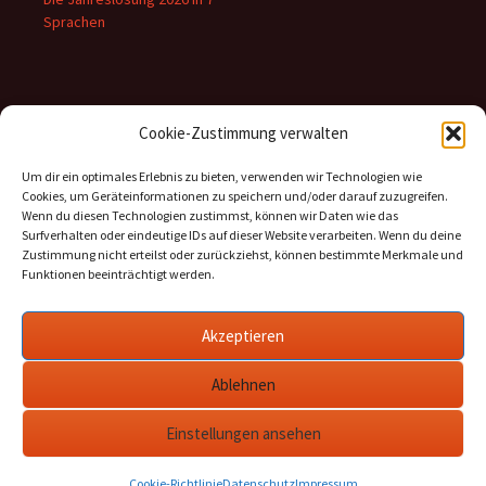
Sprachen
Inhalte
Cookie-Zustimmung verwalten
Kategorien
Um dir ein optimales Erlebnis zu bieten, verwenden wir Technologien wie
Cookies, um Geräteinformationen zu speichern und/oder darauf zuzugreifen.
Archiv
Wenn du diesen Technologien zustimmst, können wir Daten wie das
Surfverhalten oder eindeutige IDs auf dieser Website verarbeiten. Wenn du deine
Zustimmung nicht erteilst oder zurückziehst, können bestimmte Merkmale und
Funktionen beeinträchtigt werden.
Informationen
Akzeptieren
Datenschutz
Ablehnen
Cookie-Richtlinie (EU)
Impressum
Einstellungen ansehen
Cookie-Richtlinie
Datenschutz
Impressum