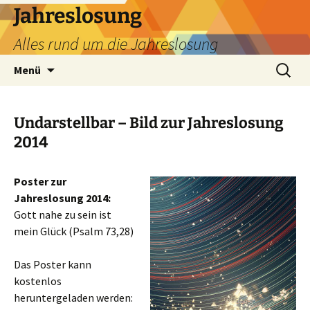
Zum
Jahreslosung
Inhalt
Alles rund um die Jahreslosung
springen
Suchen
Menü
nach:
Undarstellbar – Bild zur Jahreslosung
2014
Poster zur
Jahreslosung 2014:
Gott nahe zu sein ist
mein Glück (Psalm 73,28)
Das Poster kann
kostenlos
heruntergeladen werden: