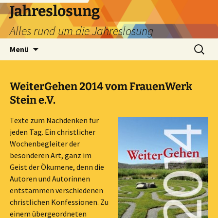
Zum
Jahreslosung
Inhalt
Alles rund um die Jahreslosung
springen
Suchen
Menü
nach:
WeiterGehen 2014 vom FrauenWerk
Stein e.V.
Texte zum Nachdenken für
jeden Tag. Ein christlicher
Wochenbegleiter der
besonderen Art, ganz im
Geist der Ökumene, denn die
Autoren und Autorinnen
entstammen verschiedenen
christlichen Konfessionen. Zu
einem übergeordneten