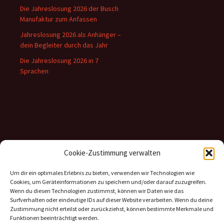
Die Jahreslosung 2026 der Busch
Manufaktur zum Anfassen
Jahreslosung 2026 als Anhänger –
dein Begleiter durch das Jahr
Die Jahreslosung 2026 in 7
Sprachen
Inhalte
Cookie-Zustimmung verwalten
Kategorien
Um dir ein optimales Erlebnis zu bieten, verwenden wir Technologien wie
Cookies, um Geräteinformationen zu speichern und/oder darauf zuzugreifen.
Archiv
Wenn du diesen Technologien zustimmst, können wir Daten wie das
Surfverhalten oder eindeutige IDs auf dieser Website verarbeiten. Wenn du deine
Zustimmung nicht erteilst oder zurückziehst, können bestimmte Merkmale und
Funktionen beeinträchtigt werden.