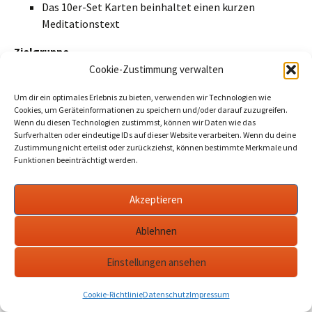
Das 10er-Set Karten beinhaltet einen kurzen
Meditationstext
Zielgruppe
Cookie-Zustimmung verwalten
Erwachsene
Um dir ein optimales Erlebnis zu bieten, verwenden wir Technologien wie
Jugendliche
Cookies, um Geräteinformationen zu speichern und/oder darauf zuzugreifen.
Wenn du diesen Technologien zustimmst, können wir Daten wie das
Künstlerin:
Surfverhalten oder eindeutige IDs auf dieser Website verarbeiten. Wenn du deine
Andrea Sautter
Zustimmung nicht erteilst oder zurückziehst, können bestimmte Merkmale und
Funktionen beeinträchtigt werden.
Geboren am 04. August 1970 in Rosenfeld, seit 1997
verheiratet, Ausbildung zur Feinmechanikerin und
Bürokauffrau
Akzeptieren
Schon seit der Schulzeit gehörten Bleistift und Pinsel zum
Leben dazu. Seit 2002 widmete sie sich wieder verstärkt der
Ablehnen
Malerei. Es war der Reiz etwas Neues zu wagen; – die
Einstellungen ansehen
Faszination von Licht und Schatten, Nähe und Distanz,
Klarheit und Erahnung für den Moment einzufangen.
Cookie-Richtlinie
Datenschutz
Impressum
Grenzen beim Umgang mit Farbe und Material gesetzt zu