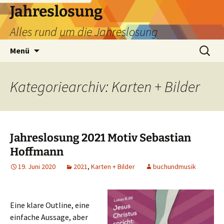
Zum
Jahreslosung
Inhalt
Alles rund um die Jahreslosung
springen
Suchen
Menü
nach:
Kategoriearchiv: Karten + Bilder
Jahreslosung 2021 Motiv Sebastian
Hoffmann
19. Juni 2020
2021
,
Karten + Bilder
buchundmusik
Eine klare Outline, eine
einfache Aussage, aber