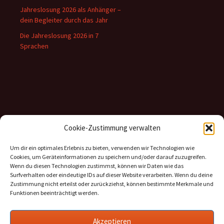
Jahreslosung 2026 als Anhänger –
dein Begleiter durch das Jahr
Die Jahreslosung 2026 in 7
Sprachen
Inhalte
Cookie-Zustimmung verwalten
Kategorien
Um dir ein optimales Erlebnis zu bieten, verwenden wir Technologien wie
Cookies, um Geräteinformationen zu speichern und/oder darauf zuzugreifen.
Archiv
Wenn du diesen Technologien zustimmst, können wir Daten wie das
Surfverhalten oder eindeutige IDs auf dieser Website verarbeiten. Wenn du deine
Zustimmung nicht erteilst oder zurückziehst, können bestimmte Merkmale und
Funktionen beeinträchtigt werden.
Informationen
Akzeptieren