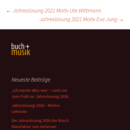
Beitragsnavigation
←
Jahreslosung 2021 Motiv Ute Wittmann
Jahreslosung 2021 Motiv Eva Jung
→
Neueste Beiträge
„Ich mache alles neu“ – Lied von
Jens Pohl zur Jahreslosung 2026
Jahreslosung 2026 – Motive
Lehmann
Die Jahreslosung 2026 der Busch
Manufaktur zum Anfassen