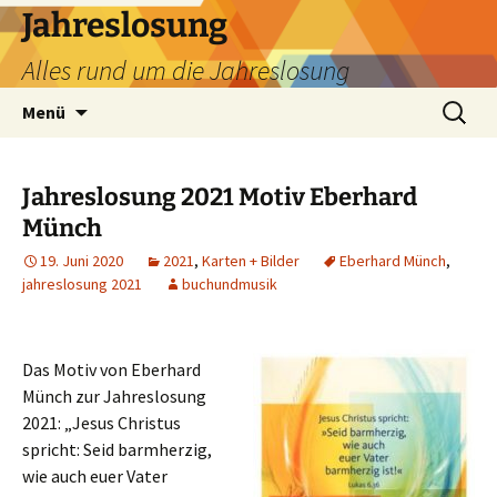
Zum
Jahreslosung
Inhalt
Alles rund um die Jahreslosung
springen
Suchen
Menü
nach:
Jahreslosung 2021 Motiv Eberhard
Münch
19. Juni 2020
2021
,
Karten + Bilder
Eberhard Münch
,
jahreslosung 2021
buchundmusik
Das Motiv von Eberhard
Münch zur Jahreslosung
2021: „Jesus Christus
spricht: Seid barmherzig,
wie auch euer Vater