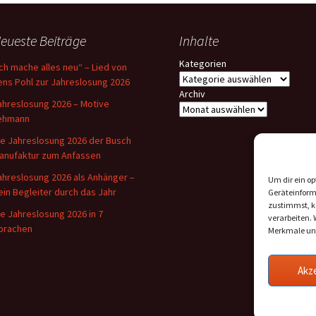
Material 2012
eueste Beiträge
Inhalte
Kategorien
Ich mache alles neu“ – Lied von
ens Pohl zur Jahreslosung 2026
Archiv
ahreslosung 2026 – Motive
ehmann
ie Jahreslosung 2026 der Busch
anufaktur zum Anfassen
ahreslosung 2026 als Anhänger –
Um dir ein op
ein Begleiter durch das Jahr
Geräteinform
zustimmst, kö
ie Jahreslosung 2026 in 7
verarbeiten.
prachen
Merkmale und
Akz