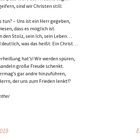
eifern, sind wir Christen still.
Material 2022
 tun? – Uns ist ein Herr gegeben,
Material 2021
iesen, dass es möglich ist.
n den Stolz, sein Ich, sein Leben…
Material 2020
 deutlich, was das heißt: Ein Christ…
Material 2019
rheißung hat’s! Wir werden spüren,
handeln große Freude schenkt.
Material 2018
vermag’s gar andre hinzuführen,
Material 2017
errn, der uns zum Frieden lenkt!?
Material 2016
nther
Material 2015
Material 2014
2019
E
Material 2013