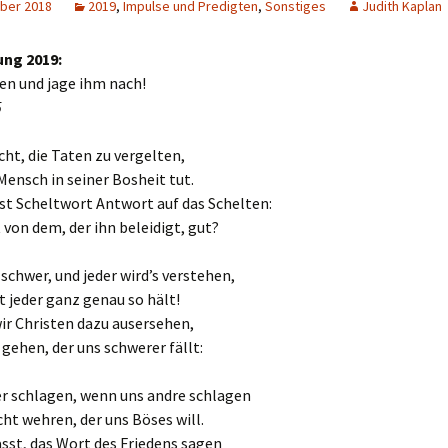
ber 2018
2019
,
Impulse und Predigten
,
Sonstiges
Judith Kaplan
Karten + Bilder
ng 2019:
Lieder
en und jage ihm nach!
5
Monatssprüche
icht, die Taten zu vergelten,
Noten
 Mensch in seiner Bosheit tut.
st Scheltwort Antwort auf das Schelten:
Video
 von dem, der ihn beleidigt, gut?
Material 2027
t schwer, und jeder wird’s verstehen,
st jeder ganz genau so hält!
Material 2026
ir Christen dazu ausersehen,
Material 2025
gehen, der uns schwerer fällt:
Älteres Material
Material 2024
er schlagen, wenn uns andre schlagen
ht wehren, der uns Böses will.
Sonstiges
Material 2023
sst, das Wort des Friedens sagen