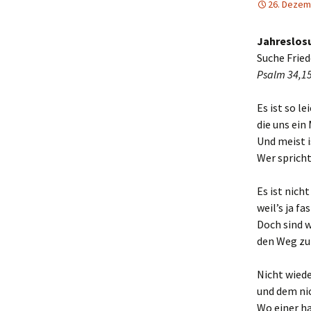
26. Dezem
Jahreslosu
Suche Fried
Psalm 34,1
Es ist so le
die uns ein
Und meist i
Wer spricht
Es ist nich
weil’s ja fa
Doch sind w
den Weg zu 
Nicht wied
und dem nic
Wo einer ha