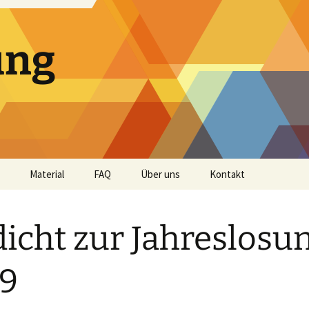
ung
Material
FAQ
Über uns
Kontakt
Andachtshefte
icht zur Jahreslosu
Audio
Bibellese
9
Impulse und Predigten