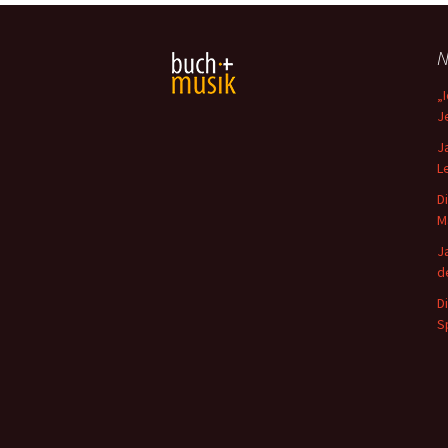
N
„
J
J
L
D
M
J
d
D
S