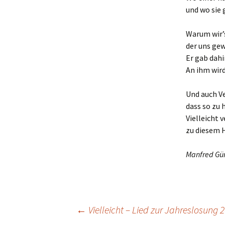
und wo sie g
Warum wir’s
der uns gew
Er gab dahi
An ihm wird
Und auch Ve
dass so zu 
Vielleicht 
zu diesem H
Manfred Gü
Beitragsnavigation
←
Vielleicht – Lied zur Jahreslosung 