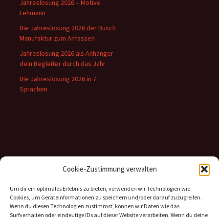
Jahreslosung 2026 – Motive
Lehmann
Die Jahreslosung 2026 der Busch
Manufaktur zum Anfassen
Jahreslosung 2026 als Anhänger –
dein Begleiter durch das Jahr
Die Jahreslosung 2026 in 7
Sprachen
Inhalte
Cookie-Zustimmung verwalten
Kategorien
Um dir ein optimales Erlebnis zu bieten, verwenden wir Technologien wie
Cookies, um Geräteinformationen zu speichern und/oder darauf zuzugreifen.
Archiv
Wenn du diesen Technologien zustimmst, können wir Daten wie das
Surfverhalten oder eindeutige IDs auf dieser Website verarbeiten. Wenn du deine