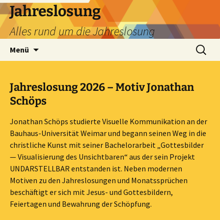
Zum
Jahreslosung
Inhalt
Alles rund um die Jahreslosung
springen
Suchen
Menü
nach:
Jahreslosung 2026 – Motiv Jonathan
Schöps
Jonathan Schöps studierte Visuelle Kommunikation an der
Bauhaus-Universität Weimar und begann seinen Weg in die
christliche Kunst mit seiner Bachelorarbeit „Gottesbilder
— Visualisierung des Unsichtbaren“ aus der sein Projekt
UNDARSTELLBAR entstanden ist. Neben modernen
Motiven zu den Jahreslosungen und Monatssprüchen
beschäftigt er sich mit Jesus- und Gottesbildern,
Feiertagen und Bewahrung der Schöpfung.