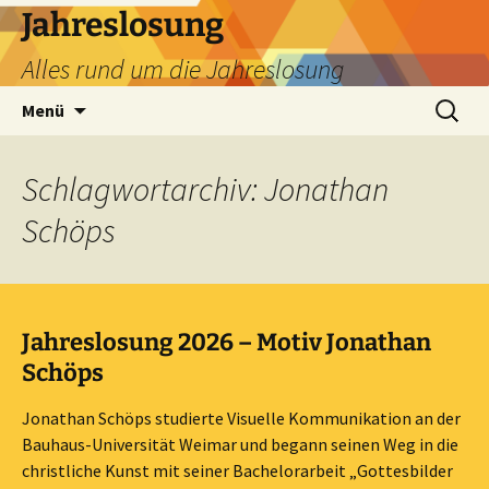
Zum
Jahreslosung
Inhalt
Alles rund um die Jahreslosung
springen
Suchen
Menü
nach:
Schlagwortarchiv: Jonathan
Schöps
Jahreslosung 2026 – Motiv Jonathan
Schöps
Jonathan Schöps studierte Visuelle Kommunikation an der
Bauhaus-Universität Weimar und begann seinen Weg in die
christliche Kunst mit seiner Bachelorarbeit „Gottesbilder