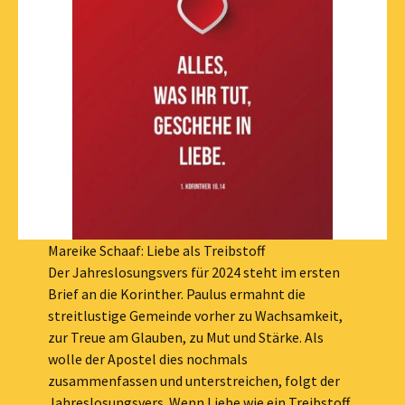
Mareike Schaaf: Liebe als Treibstoff
Der Jahreslosungsvers für 2024 steht im ersten
Brief an die Korinther. Paulus ermahnt die
streitlustige Gemeinde vorher zu Wachsamkeit,
zur Treue am Glauben, zu Mut und Stärke. Als
wolle der Apostel dies nochmals
zusammenfassen und unterstreichen, folgt der
Jahreslosungsvers. Wenn Liebe wie ein Treibstoff