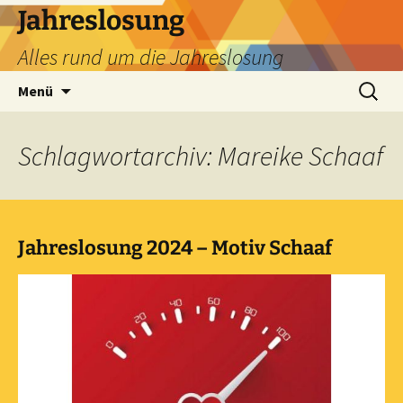
Zum
Jahreslosung
Inhalt
Alles rund um die Jahreslosung
springen
Suchen
Menü
nach:
Schlagwortarchiv: Mareike Schaaf
Jahreslosung 2024 – Motiv Schaaf