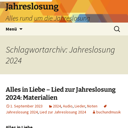
Zum
Jahreslosung
Inhalt
Alles rund um die Jahreslosung
springen
Suchen
Menü
nach:
Schlagwortarchiv: Jahreslosung
2024
Alles in Liebe – Lied zur Jahreslosung
2024: Materialien
1. September 2023
2024
,
Audio
,
Lieder
,
Noten
Jahreslosung 2024
,
Lied zur Jahreslosung 2024
buchundmusik
Alles in Liebe