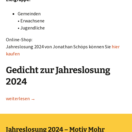
Gemeinden
• Erwachsene
• Jugendliche
Online-Shop:
Jahreslosung 2024 von Jonathan Schöps können Sie
hier
kaufen
Gedicht zur Jahreslosung
2024
Jahreslosung 2024 – Motiv Schöps
weiterlesen
→
Jahreslosung 2024 – Motiv Mohr