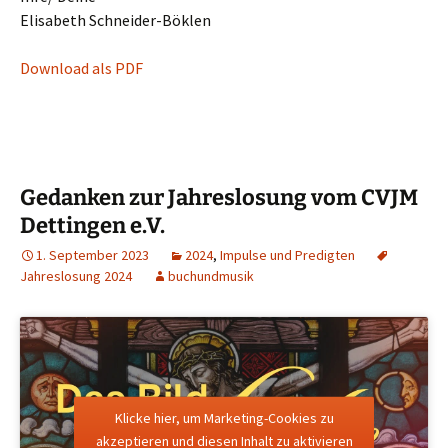
Elisabeth Schneider-Böklen
Download als PDF
Gedanken zur Jahreslosung vom CVJM
Dettingen e.V.
1. September 2023
2024
,
Impulse und Predigten
Jahreslosung 2024
buchundmusik
Klicke hier, um Marketing-Cookies zu
akzeptieren und diesen Inhalt zu aktivieren