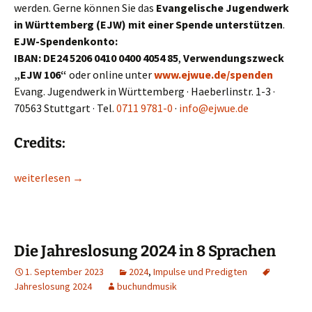
werden. Gerne können Sie das
Evangelische Jugendwerk
in Württemberg (EJW) mit einer Spende unterstützen
.
EJW-Spendenkonto:
IBAN: DE24 5206 0410 0400 4054 85
,
Verwendungszweck
„EJW 106“
oder online unter
www.ejwue.de/spenden
Evang. Jugendwerk in Württemberg · Haeberlinstr. 1-3 ·
70563 Stuttgart · Tel.
0711 9781-0
·
info@ejwue.de
Credits:
Alles in Liebe – Lied zur Jahreslosung 2024: Materialien
weiterlesen
→
Die Jahreslosung 2024 in 8 Sprachen
1. September 2023
2024
,
Impulse und Predigten
Jahreslosung 2024
buchundmusik