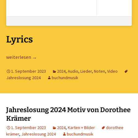
Lyrics
ERFÜLLE MICH – LIED ZUR JAHRESLOSUNG VON DANNY HEPF
weiterlesen
→
1. September 2023
2024
,
Audio
,
Lieder
,
Noten
,
Video
Jahreslosung 2024
buchundmusik
Jahreslosung 2024 Motiv von Dorothee
Krämer
1. September 2023
2024
,
Karten + Bilder
dorothee
krämer
,
Jahreslosung 2024
buchundmusik