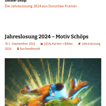
Online-Shop:
Die Jahreslosung 2024 von Dorothee Krämer
Jahreslosung 2024 – Motiv Schöps
1. September 2023
2024
,
Karten + Bilder
Jahreslosung
2024
buchundmusik