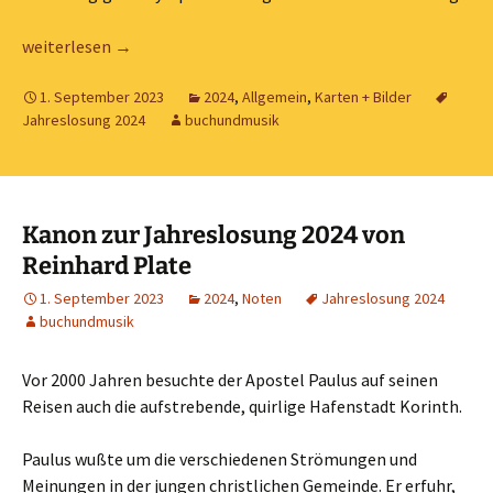
Jahreslosung 2024 – Motiv Seibold
weiterlesen
→
1. September 2023
2024
,
Allgemein
,
Karten + Bilder
Jahreslosung 2024
buchundmusik
Kanon zur Jahreslosung 2024 von
Reinhard Plate
1. September 2023
2024
,
Noten
Jahreslosung 2024
buchundmusik
Vor 2000 Jahren besuchte der Apostel Paulus auf seinen
Reisen auch die aufstrebende, quirlige Hafenstadt Korinth.
Paulus wußte um die verschiedenen Strömungen und
Meinungen in der jungen christlichen Gemeinde. Er erfuhr,