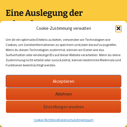
Eine Auslegung der
Jahreslosung 2024
Cookie-Zustimmung verwalten
Um dir ein optimales Erlebnis zu bieten, verwenden wir Technologien wie
πάντα ὑμῶν ἐν ἀγάπῃ γινέσθω
(Novum Testamentum
Cookies, um Geräteinformationen zu speichern und/oder darauf zuzugreifen.
Graece)
Wenn du diesen Technologien zustimmst, können wir Daten wie das
Surfverhalten oder eindeutige IDs auf dieser Website verarbeiten. Wenn du deine
Übersetzungen und Übertragungen
Zustimmung nicht erteilst oder zurückziehst, können bestimmte Merkmale und
Funktionen beeinträchtigt werden.
von 1. Korinther 16,14
Akzeptieren
Alles, was ihr tut, geschehe in Liebe.
(Einheitsübersetzung)
Ablehnen
Alle eure Dinge lasst in der Liebe geschehen. (Luther 2017)
Omnia vestra in caritate fiant. (Biblia Sacra Vulgata)
Einstellungen ansehen
Bei allem, was ihr tut, lasst euch von der Liebe leiten.
(Hoffnung für alle)
Cookie-Richtlinie
Datenschutz
Impressum
Alles bei euch geschehe in Liebe! (Elberfelder)