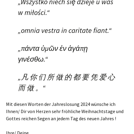
„Wszystko niech siȩ dzieje u was
w miłości.“
„omnia vestra in caritate fiant.“
„πάντα ὑμῶν ἐν ἀγάπῃ
γινέσθω.“
„凡 你 们 所 做 的 都 要 凭 爱 心
而 做 。“
Mit diesen Worten der Jahreslosung 2024 wünsche ich
Ihnen/ Dir von Herzen sehr fröhliche Weihnachtstage und
Gottes reichen Segen an jedem Tag des neuen Jahres !
Ihre/ Deine