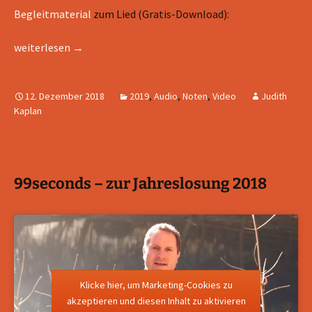
Begleitmaterial
zum Lied (Gratis-Download):
Frieden finden -Video zum Lied der Jahreslosung 2019
weiterlesen
→
12. Dezember 2018
2019
,
Audio
,
Noten
,
Video
Judith
Kaplan
99seconds – zur Jahreslosung 2018
Klicke hier, um Marketing-Cookies zu
akzeptieren und diesen Inhalt zu aktivieren