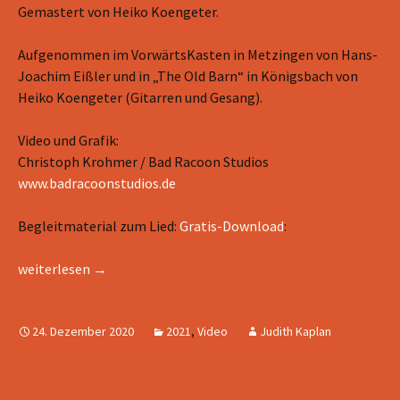
Gemastert von Heiko Koengeter.
Aufgenommen im VorwärtsKasten in Metzingen von Hans-
Joachim Eißler und in „The Old Barn“ in Königsbach von
Heiko Koengeter (Gitarren und Gesang).
Video und Grafik:
Christoph Krohmer / Bad Racoon Studios
www.badracoonstudios.de
Begleitmaterial zum Lied:
Gratis-Download
:
Das ist das Wunder – Video
weiterlesen
→
24. Dezember 2020
2021
,
Video
Judith Kaplan