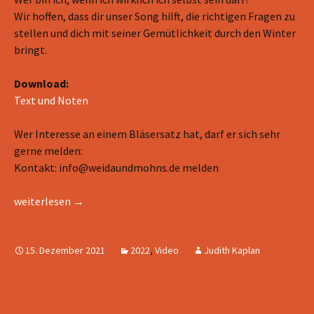
Wir hoffen, dass dir unser Song hilft, die richtigen Fragen zu
stellen und dich mit seiner Gemütlichkeit durch den Winter
bringt.
Download:
Text und Noten
Wer Interesse an einem Bläsersatz hat, darf er sich sehr
gerne melden:
Kontakt: info@weidaundmohns.de melden
Video zur Jahreslosung 2022 von Weida und Mohns
weiterlesen
→
15. Dezember 2021
2022
,
Video
Judith Kaplan