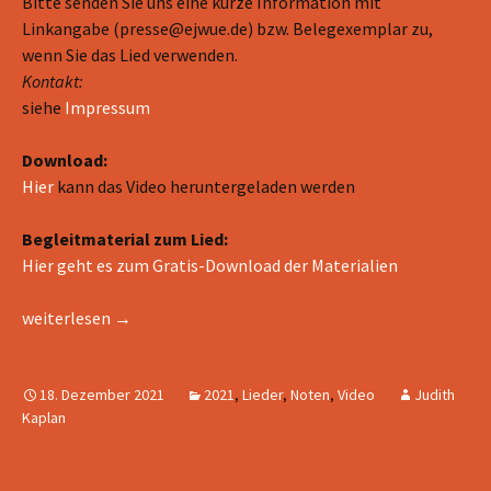
Bitte senden Sie uns eine kurze Information mit
Linkangabe (presse@ejwue.de) bzw. Belegexemplar zu,
wenn Sie das Lied verwenden.
Kontakt:
siehe
Impressum
Download:
Hier
kann das Video heruntergeladen werden
Begleitmaterial zum Lied:
Hier geht es zum Gratis-Download der Materialien
Du bist anders – Video
weiterlesen
→
18. Dezember 2021
2021
,
Lieder
,
Noten
,
Video
Judith
Kaplan