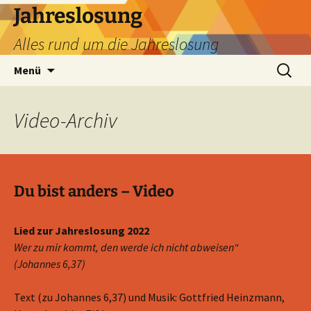
Zum
Jahreslosung
Inhalt
Alles rund um die Jahreslosung
springen
Suchen
Menü
nach:
Video
-Archiv
Du bist anders – Video
Lied zur Jahreslosung 2022
Wer zu mir kommt, den werde ich nicht abweisen“
(Johannes 6,37)
Text (zu Johannes 6,37) und Musik: Gottfried Heinzmann,