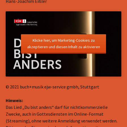
Hans-Joachim Eißler
Klicke hier, um Marketing-Cookies zu
akzeptieren und diesen Inhalt zu aktivieren
© 2021 buch+musik ejw-service gmbh, Stuttgart
Hinweis:
Das Lied „Du bist anders“ darf für nichtkommerzielle
Zwecke, auch in Gottesdiensten im Online-Format
(Streaming), ohne weitere Anmeldung verwendet werden.