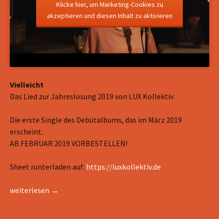
Klicke hier, um Marketing-Cookies zu
akzeptieren und diesen Inhalt zu aktivieren
Vielleicht
Das Lied zur Jahreslosung 2019 von LUX Kollektiv
Die erste Single des Debütalbums, das im März 2019
erscheint.
AB FEBRUAR 2019 VORBESTELLEN!
Sheet runterladen auf:
https://luxkollektiv.de
Vielleicht – Lied zur Jahreslosung 2019
weiterlesen
→