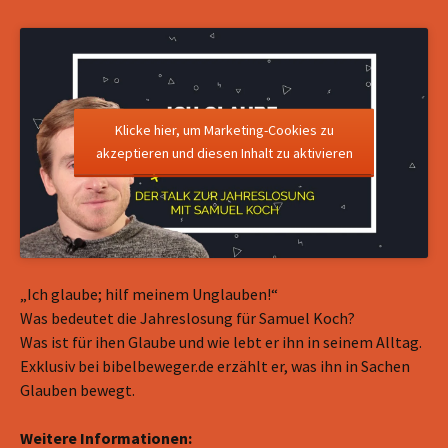
Klicke hier, um Marketing-Cookies zu
akzeptieren und diesen Inhalt zu aktivieren
„Ich glaube; hilf meinem Unglauben!“
Was bedeutet die Jahreslosung für Samuel Koch?
Was ist für ihen Glaube und wie lebt er ihn in seinem Alltag.
Exklusiv bei bibelbeweger.de erzählt er, was ihn in Sachen
Glauben bewegt.
Weitere Informationen: