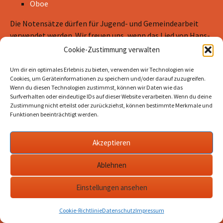
Oboe
Die Notensätze dürfen für Jugend- und Gemeindearbeit
verwendet werden. Wir freuen uns, wenn das Lied von Hans-
Joachim Eißler und Gottfried Heinzmann gesungen wird.
Cookie-Zustimmung verwalten
Dazu darf es gerne kopiert werden.
Um dir ein optimales Erlebnis zu bieten, verwenden wir Technologien wie
Cookies, um Geräteinformationen zu speichern und/oder darauf zuzugreifen.
Ein Abdruck in kommerziellen Produkten bedarf der
Wenn du diesen Technologien zustimmst, können wir Daten wie das
schriftlichen
Surfverhalten oder eindeutige IDs auf dieser Website verarbeiten. Wenn du deine
Zustimmung nicht erteilst oder zurückziehst, können bestimmte Merkmale und
Genehmigung.
Funktionen beeinträchtigt werden.
Anfragen an
buchhandlung@ejw-buch.de
Quelle des Lebens – Lied zur Jahreslosung 2018
Akzeptieren
weiterlesen
→
Ablehnen
23. Dezember 2017
2018
,
Audio
,
Noten
,
Video
Julian
Einstellungen ansehen
Meinhardt
Cookie-Richtlinie
Datenschutz
Impressum